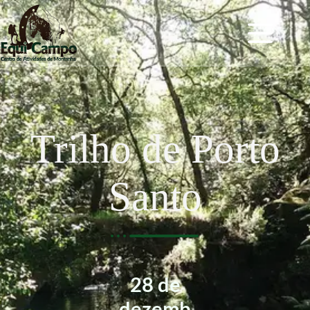
Trilho de Porto
Santo
28 de
dezemb