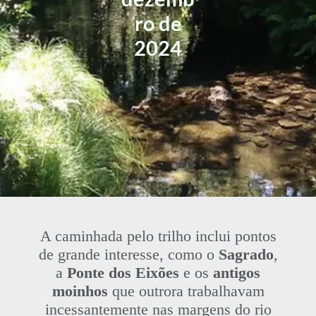
ro de
2024
A caminhada pelo trilho inclui pontos
de grande interesse, como o
Sagrado
,
a
Ponte dos Eixões
e os
antigos
moinhos
que outrora trabalhavam
incessantemente nas margens do rio