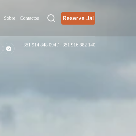
Reserve Já!
Sobre
Contactos
+351 914 848 094 / +351 916 882 140